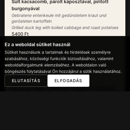
Sült kacsacomb, párolt káposztával, pirított
burgonyával
Gebratene entenkeule mit gedünstetem kraut und
gerösteten kartoffeln
Grilled duck leg with boiled cabbage and roast potatoes
5400
Ft
Ez a weboldal sütiket használ
Rántott csirkemell, rizi-bizi
Sütiket használunk a tartalmak és hirdetések személyre
Paniert Hühnerbrust mit risi-bisi
szabásához, közösségi funkciók biztosításához, valamint
Breaded chicken breast with rice and peas
weboldalforgalmunk elemzéséhez. A weboldalon való
Allergének:
1,3
böngészés folytatásával Ön hozzájárul a sütik használatához.
4800
Ft
ELUTASÍTÁS
ELFOGADÁS
Baconba tekert csirkemell magyaros mártással
tésztafészekben
Mit Speck um umwickelte Hähnchenbrust mit
ungarischer Soße in einem Nudelnest
Bacon-wrapped chicken breast with Hungarian sauce in
a pasta nest
Allergének:
1,7