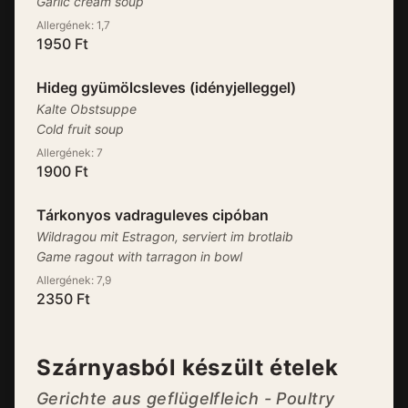
Garlic cream soup
Allergének:
1,7
1950
Ft
Hideg gyümölcsleves (idényjelleggel)
Kalte Obstsuppe
Cold fruit soup
Allergének:
7
1900
Ft
Tárkonyos vadraguleves cipóban
Wildragou mit Estragon, serviert im brotlaib
Game ragout with tarragon in bowl
Allergének:
7,9
2350
Ft
Szárnyasból készült ételek
Gerichte aus geflügelfleich - Poultry