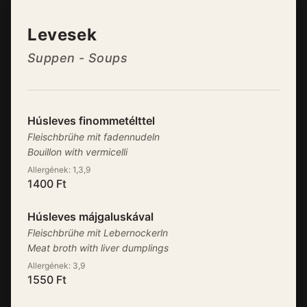
Levesek
Suppen - Soups
Húsleves finommetélttel
Fleischbrühe mit fadennudeln
Bouillon with vermicelli
Allergének:
1,3,9
1400
Ft
Húsleves májgaluskával
Fleischbrühe mit Lebernockerln
Meat broth with liver dumplings
Allergének:
3,9
1550
Ft