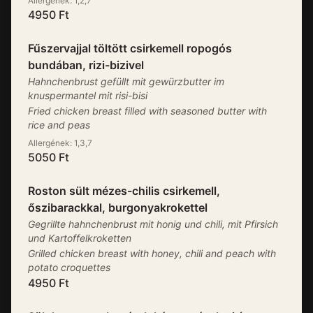
Allergének:
1,2,7
4950
Ft
Fűszervajjal töltött csirkemell ropogós
bundában, rizi-bizivel
Hahnchenbrust gefüllt mit gewürzbutter im
knuspermantel mit risi-bisi
Fried chicken breast filled with seasoned butter with
rice and peas
Allergének:
1,3,7
5050
Ft
Roston sült mézes-chilis csirkemell,
őszibarackkal, burgonyakrokettel
Gegrillte hahnchenbrust mit honig und chili, mit Pfirsich
und Kartoffelkroketten
Grilled chicken breast with honey, chili and peach with
potato croquettes
4950
Ft