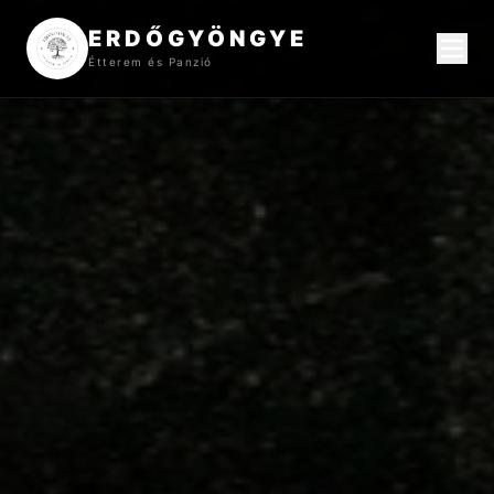
ERDŐGYÖNGYE
Étterem és Panzió