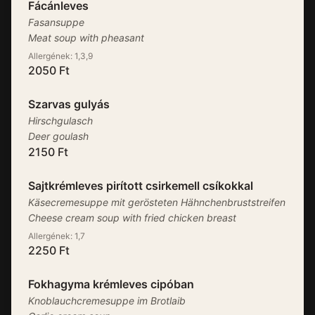
Fácánleves
Fasansuppe
Meat soup with pheasant
Allergének:
1,3,9
2050
Ft
Szarvas gulyás
Hirschgulasch
Deer goulash
2150
Ft
Sajtkrémleves pirított csirkemell csíkokkal
Käsecremesuppe mit gerösteten Hähnchenbruststreifen
Cheese cream soup with fried chicken breast
Allergének:
1,7
2250
Ft
Fokhagyma krémleves cipóban
Knoblauchcremesuppe im Brotlaib