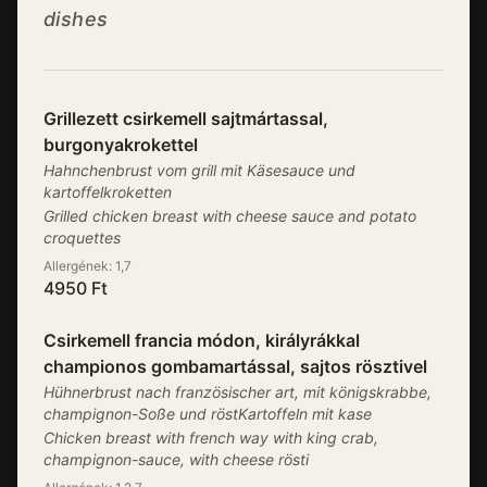
dishes
Grillezett csirkemell sajtmártassal,
burgonyakrokettel
Hahnchenbrust vom grill mit Käsesauce und
kartoffelkroketten
Grilled chicken breast with cheese sauce and potato
croquettes
Allergének:
1,7
4950
Ft
Csirkemell francia módon, királyrákkal
championos gombamartással, sajtos rösztivel
Hühnerbrust nach französischer art, mit königskrabbe,
champignon-Soße und röstKartoffeln mit kase
Chicken breast with french way with king crab,
champignon-sauce, with cheese rösti