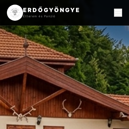
ERDŐGYÖNGYE
Étterem és Panzió