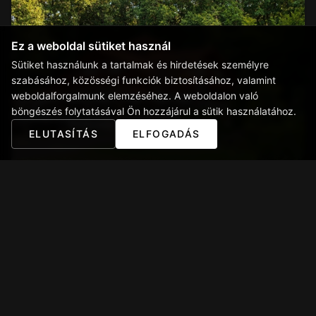
Ez a weboldal sütiket használ
Sütiket használunk a tartalmak és hirdetések személyre
szabásához, közösségi funkciók biztosításához, valamint
weboldalforgalmunk elemzéséhez. A weboldalon való
böngészés folytatásával Ön hozzájárul a sütik használatához.
ELUTASÍTÁS
ELFOGADÁS
Éttermünkben törekszünk a hagyományos, házias
receptek tiszteletére, melyeket modern
konyhátechnológiával ötvözünk, hogy a tányérokra
laktató, mégis mai szemnek is tetszetős ételek
kerüljenek.
Vendégeink számára az erdei környezet csendje és a