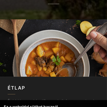
ÉTLAP
Ételeinkben a zalai erdők nyugalmát és a magyar konyha
legnemesebb hagyományait ötvözzük. Étlapunkon a
Ez a weboldal sütiket használ