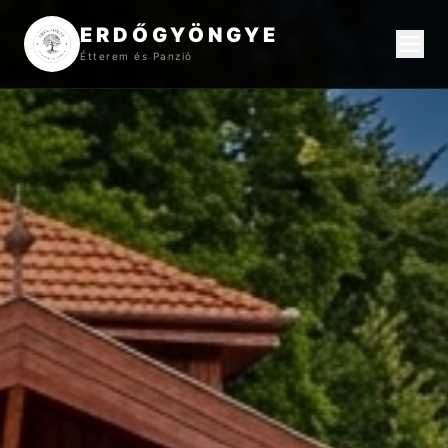
ERDŐGYÖNGYE
Étterem és Panzió