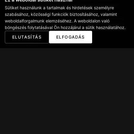
szívmelengető, házias fogások – mint a gazdag levesek
Sütiket használunk a tartalmak és hirdetések személyre
és a helyi vadételek – találkoznak a modern
szabásához, közösségi funkciók biztosításához, valamint
konyhművészettel. Szezonális ajánlatainkkal folyamatosan
weboldalforgalmunk elemzéséhez. A weboldalon való
megújulunk, hogy a természet aktuális kincseit találhassuk
böngészés folytatásával Ön hozzájárul a sütik használatához.
vendégeinknek.
ELUTASÍTÁS
ELFOGADÁS
RÉSZLETEK →